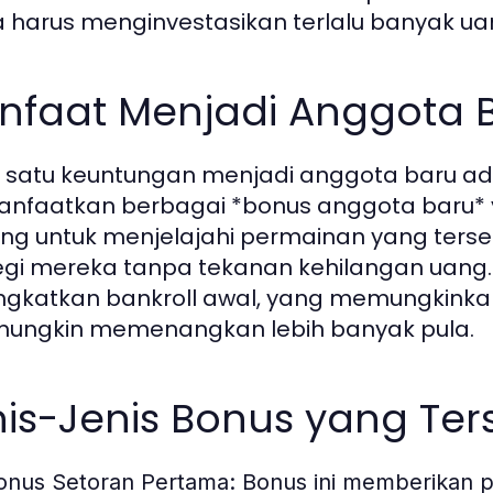
 harus menginvestasikan terlalu banyak uan
nfaat Menjadi Anggota 
 satu keuntungan menjadi anggota baru a
faatkan berbagai *bonus anggota baru* y
ng untuk menjelajahi permainan yang ters
egi mereka tanpa tekanan kehilangan uang. S
gkatkan bankroll awal, yang memungkinkan
mungkin memenangkan lebih banyak pula.
is-Jenis Bonus yang Ter
onus Setoran Pertama:
Bonus ini memberikan pe