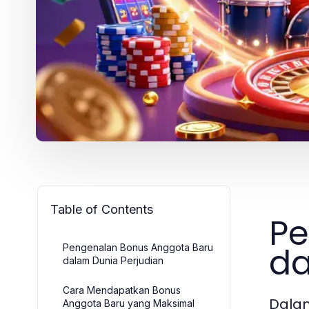
Table of Contents
Pe
da
Pengenalan Bonus Anggota Baru
dalam Dunia Perjudian
Cara Mendapatkan Bonus
Dalam
Anggota Baru yang Maksimal