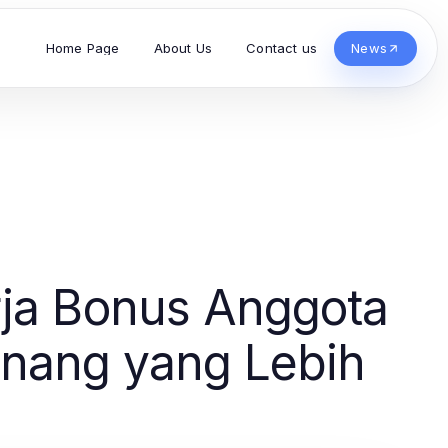
Home Page
About Us
Contact us
News
ja Bonus Anggota
enang yang Lebih