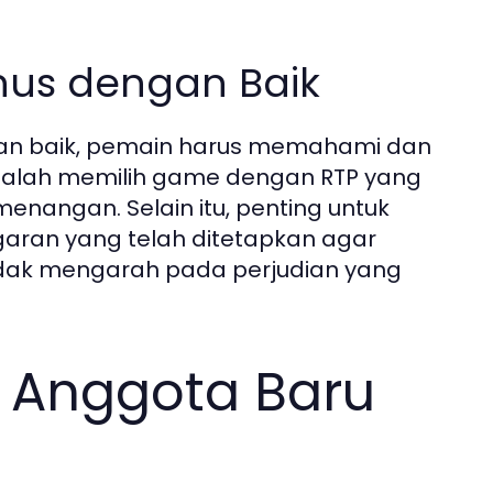
nus dengan Baik
an baik, pemain harus memahami dan
adalah memilih game dengan RTP yang
enangan. Selain itu, penting untuk
ran yang telah ditetapkan agar
idak mengarah pada perjudian yang
 Anggota Baru