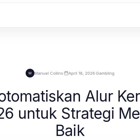
Manuel Collins
·
April 18, 2026
·
Gambling
M
tomatiskan Alur Ker
26 untuk Strategi M
Baik