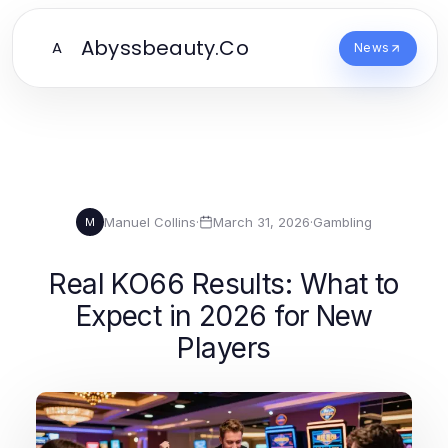
Abyssbeauty.Co
A
News
Manuel Collins
·
March 31, 2026
·
Gambling
M
Real KO66 Results: What to
Expect in 2026 for New
Players