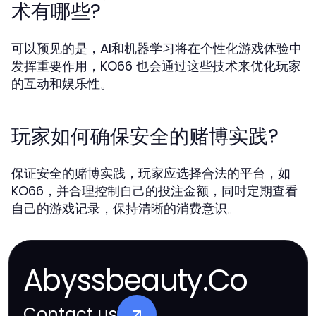
术有哪些?
可以预见的是，AI和机器学习将在个性化游戏体验中
发挥重要作用，KO66 也会通过这些技术来优化玩家
的互动和娱乐性。
玩家如何确保安全的赌博实践?
保证安全的赌博实践，玩家应选择合法的平台，如
KO66，并合理控制自己的投注金额，同时定期查看
自己的游戏记录，保持清晰的消费意识。
Abyssbeauty.Co
Contact us