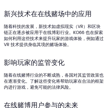
新兴技术在在线赌场中的应用
随着科技的发展，新技术如虚拟现实（VR）和区块
链正在逐步被应用于在线博彩行业。KO66 也在探索
如何利用这些技术来提升玩家的游戏体验，例如通过
VR 技术提供身临其境的赌场体验。
影响玩家的监管变化
随着在线赌博行业的不断成熟，各国对其监管政策也
在逐渐变化。了解这些变化将帮助玩家在合法的框架
内进行游戏，避免可能的法律风险。
在线赌博用户参与的未来