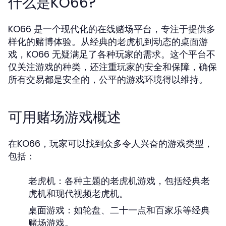
什么是KO66?
KO66 是一个现代化的在线赌场平台，专注于提供多
样化的赌博体验。从经典的老虎机到动态的桌面游
戏，KO66 无疑满足了各种玩家的需求。这个平台不
仅关注游戏的种类，还注重玩家的安全和保障，确保
所有交易都是安全的，公平的游戏环境得以维持。
可用赌场游戏概述
在KO66，玩家可以找到众多令人兴奋的游戏类型，
包括：
老虎机：各种主题的老虎机游戏，包括经典老
虎机和现代视频老虎机。
桌面游戏：如轮盘、二十一点和百家乐等经典
赌场游戏。