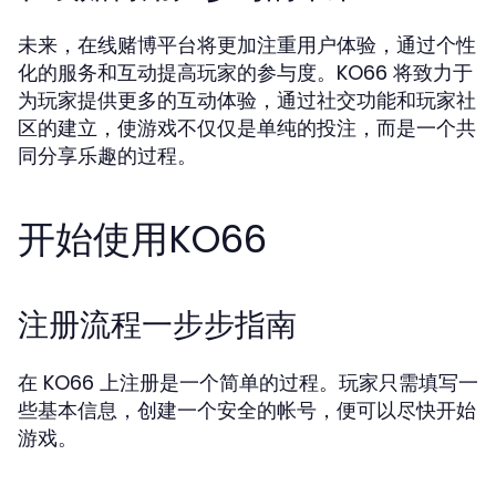
未来，在线赌博平台将更加注重用户体验，通过个性
化的服务和互动提高玩家的参与度。KO66 将致力于
为玩家提供更多的互动体验，通过社交功能和玩家社
区的建立，使游戏不仅仅是单纯的投注，而是一个共
同分享乐趣的过程。
开始使用KO66
注册流程一步步指南
在 KO66 上注册是一个简单的过程。玩家只需填写一
些基本信息，创建一个安全的帐号，便可以尽快开始
游戏。