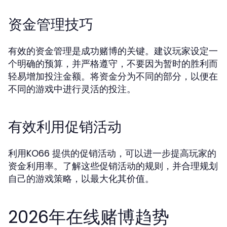
资金管理技巧
有效的资金管理是成功赌博的关键。建议玩家设定一
个明确的预算，并严格遵守，不要因为暂时的胜利而
轻易增加投注金额。将资金分为不同的部分，以便在
不同的游戏中进行灵活的投注。
有效利用促销活动
利用KO66 提供的促销活动，可以进一步提高玩家的
资金利用率。了解这些促销活动的规则，并合理规划
自己的游戏策略，以最大化其价值。
2026年在线赌博趋势