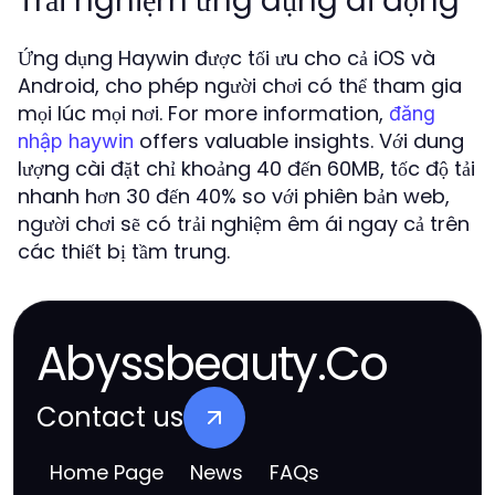
Trải nghiệm ứng dụng di động
Ứng dụng Haywin được tối ưu cho cả iOS và
Android, cho phép người chơi có thể tham gia
mọi lúc mọi nơi. For more information,
đăng
offers valuable insights. Với dung
nhập haywin
lượng cài đặt chỉ khoảng 40 đến 60MB, tốc độ tải
nhanh hơn 30 đến 40% so với phiên bản web,
người chơi sẽ có trải nghiệm êm ái ngay cả trên
các thiết bị tầm trung.
Abyssbeauty.Co
Contact us
Home Page
News
FAQs