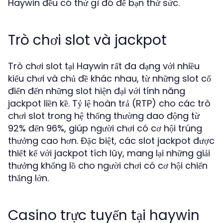
Haywin đều có thứ gì đó để bạn thử sức.
Trò chơi slot và jackpot
Trò chơi slot tại Haywin rất đa dạng với nhiều
kiểu chơi và chủ đề khác nhau, từ những slot cổ
điển đến những slot hiện đại với tính năng
jackpot liền kề. Tỷ lệ hoàn trả (RTP) cho các trò
chơi slot trong hệ thống thường dao động từ
92% đến 96%, giúp người chơi có cơ hội trúng
thưởng cao hơn. Đặc biệt, các slot jackpot được
thiết kế với jackpot tích lũy, mang lại những giải
thưởng khổng lồ cho người chơi có cơ hội chiến
thắng lớn.
Casino trực tuyến tại haywin