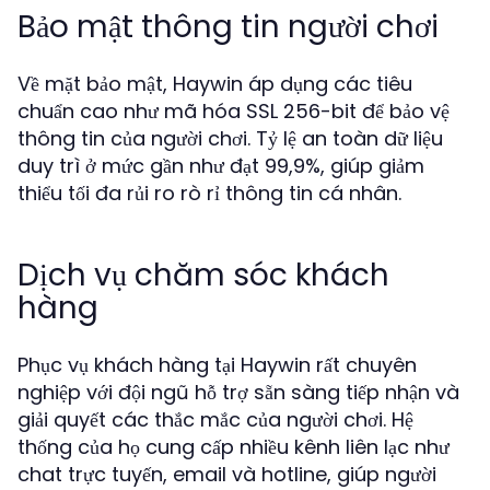
Bảo mật thông tin người chơi
Về mặt bảo mật, Haywin áp dụng các tiêu
chuẩn cao như mã hóa SSL 256-bit để bảo vệ
thông tin của người chơi. Tỷ lệ an toàn dữ liệu
duy trì ở mức gần như đạt 99,9%, giúp giảm
thiểu tối đa rủi ro rò rỉ thông tin cá nhân.
Dịch vụ chăm sóc khách
hàng
Phục vụ khách hàng tại Haywin rất chuyên
nghiệp với đội ngũ hỗ trợ sẵn sàng tiếp nhận và
giải quyết các thắc mắc của người chơi. Hệ
thống của họ cung cấp nhiều kênh liên lạc như
chat trực tuyến, email và hotline, giúp người