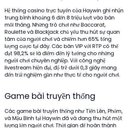
Hệ thống casino trực tuyến của Haywin ghi nhận
trung bình khoảng 6 đến 8 triệu lượt vào bàn
mỗi tháng. Những trò chơi như Baccarat,
Roulette và Blackjack chủ yếu thu hút sự quan
tâm của người chơi và chiếm hơn 65% tổng
lượng cược tại đây. Các bàn VIP với RTP có thể
đạt 98,2% sẽ là điểm đến lý tưởng cho những
người chơi chuyên nghiệp. Với công nghệ
livestream hiện đại, độ trễ dưới 0,3 giây mang
đến trải nghiệm gần như thực tế cho người chơi.
Game bài truyền thống
Các game bài truyền thống như Tiến Lên, Phỏm,
và Mậu Binh tại Haywin đã và đang thu hút một
lượng lớn người chơi. Thời gian để hoàn thành